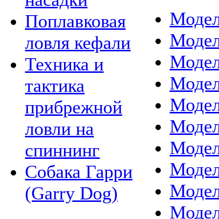
Модел
Поплавковая
Модел
ловля кефали
Модел
Техника и
Модел
тактика
Модел
прибрежной
Модел
ловли на
Моде
спиннинг
Моде
Собака Гарри
Моде
(Garry Dog)
Модел