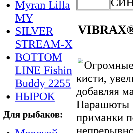
СИНГ
Myran Lilla
MY
VIBRAX
SILVER
STREAM-X
BOTTOM
Огромные
LINE Fishin
кисти, уве
Buddy 2255
добавляя м
НЫРОК
Парашюты 
Для рыбаков:
приманки п
непрерывно