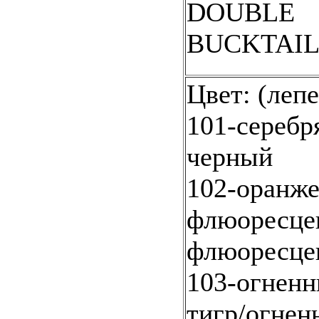
DOUBLE
BUCKTAI
Цвет: (леп
101-серебр
черный
102-оранж
флюоресце
флюоресце
103-огненн
тигр/огнен