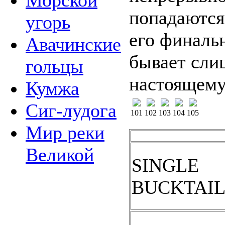
Морской
попадаются
угорь
его финаль
Авачинские
бывает сли
гольцы
настоящему
Кумжа
Сиг-лудога
101
102
103
104
105
Мир реки
Великой
SINGLE
BUCKTAI