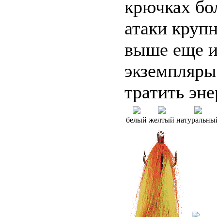
крючках бо
атаки круп
выше еще и
экземпляры
тратить эн
белый
желтый
натуральны