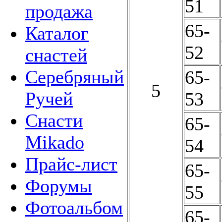
51
продажа
65-
Каталог
52
снастей
Серебряный
65-
5
Ручей
53
Снасти
65-
Mikado
54
Прайс-лист
65-
Форумы
55
Фотоальбом
65-