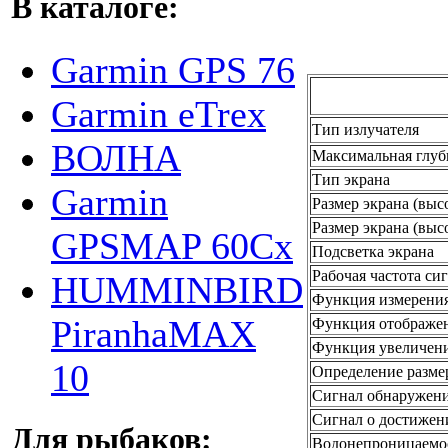
В каталоге:
Garmin GPS 76
Garmin eTrex
Тип излучателя
ВОЛНА
Максимальная глуб
Тип экрана
Garmin
Размер экрана (выс
Размер экрана (выс
GPSMAP 60Cx
Подсветка экрана
Рабочая частота си
HUMMINBIRD
Функция измерения
PiranhaMAX
Функция отображен
Функция увеличени
10
Определение размер
Сигнал обнаружен
Сигнал о достижен
Для рыбаков:
Водонепроницаемо