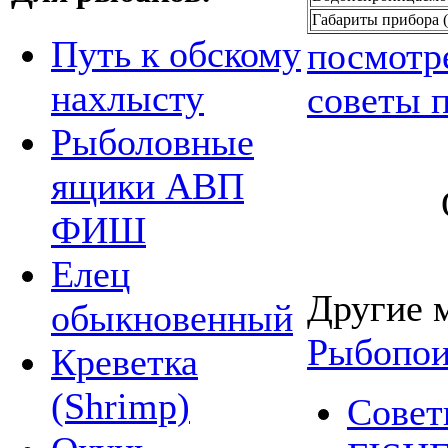
Габариты прибора (
Путь к обскому
посмотр
нахлысту
советы п
Рыболовные
ящики АВП
ФИШ
Елец
Другие 
обыкновенный
Рыбопои
Креветка
(Shrimp)
Совет