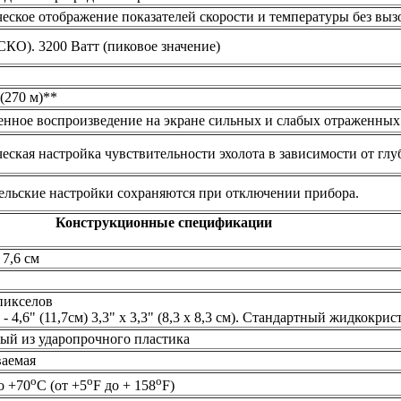
еское отображение показателей скорости и температуры без выз
СКО). 3200 Ватт (пиковое значение)
(270 м)**
нное воспроизведение на экране сильных и слабых отраженных
еская настройка чувствительности эхолота в зависимости от глу
ельские настройки сохраняются при отключении прибора.
Конструкционные спецификации
 7,6 см
 пикселов
- 4,6" (11,7см) 3,3" х 3,3" (8,3 х 8,3 см). Стандартный жидкокри
ый из ударопрочного пластика
аемая
o
o
o
о +70
С (от +5
F до + 158
F)