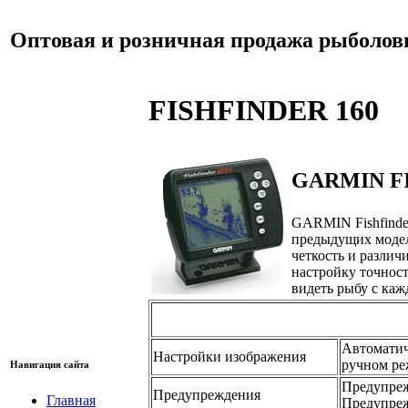
Оптовая и розничная продажа рыболов
FISHFINDER 160
GARMIN FI
GARMIN Fishfinde
предыдущих модел
четкость и различ
настройку точност
видеть рыбу с ка
Автоматич
Настройки изображения
ручном ре
Навигация сайта
Предупреж
Предупреждения
Главная
Предупреж