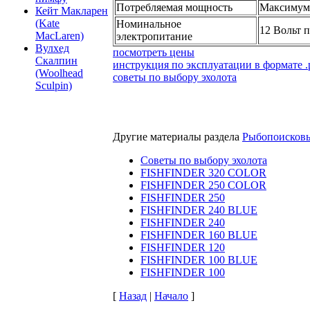
Потребляемая мощность
Максимум 
Кейт Макларен
(Kate
Номинальное
12 Вольт 
MacLaren)
электропитание
Вулхед
посмотреть цены
Скалпин
инструкция по эксплуатации в формате .
(Woolhead
советы по выбору эхолота
Sculpin)
Другие материалы раздела
Рыбопоисков
Советы по выбору эхолота
FISHFINDER 320 COLOR
FISHFINDER 250 COLOR
FISHFINDER 250
FISHFINDER 240 BLUE
FISHFINDER 240
FISHFINDER 160 BLUE
FISHFINDER 120
FISHFINDER 100 BLUE
FISHFINDER 100
[
Назад
|
Начало
]