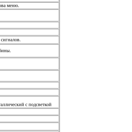
ова меню.
 сигналов.
бины.
сталлический с подсветкой