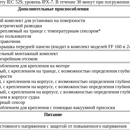
рту IEC 529, уровень IPX-7. В течение 30 минут при погружении
Дополнительные приспособления
 комплект для установки на поверхности
ектрической разводки
крепляемый на транце с температурным сенсором*
во пользователя
правочник
крышка передней панели (входит в комплект моделей FF 160 и 2
ельный монтажный комплект
атарейным отсеком
облением для крепления на моторе
ый, с креплением на транце, с возможностью определения глуб
орости
, с креплением на корпусе, с возможностью определения глуби
, с креплением на корпусе, с возможностью определения глубин
ый, с креплением на корпусе, с возможностью определения глу
ием в корпусе судна
рный сенсор
облением для крепления с помощью вакуумной присоски
Питание
остоянного напряжения с защитой от повышенного напряжения