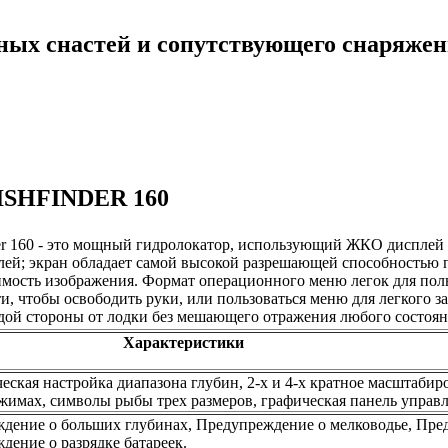
ных снастей и сопутствующего снаряже
SHFINDER 160
r 160 - это мощный гидролокатор, использующий ЖКО дисплей в
ей; экран обладает самой высокой разрешающей способностью 
имость изображения. Формат операционного меню легок для пол
и, чтобы освободить руки, или пользоваться меню для легкого
ждой стороны от лодки без мешающего отражения любого состоян
Характеристики
еская настройка диапазона глубин, 2-х и 4-х кратное масштабир
жимах, символы рыбы трех размеров, графическая панель управл
дение о больших глубинах, Предупреждение о мелководье, Пре
дение о разрядке батареек.