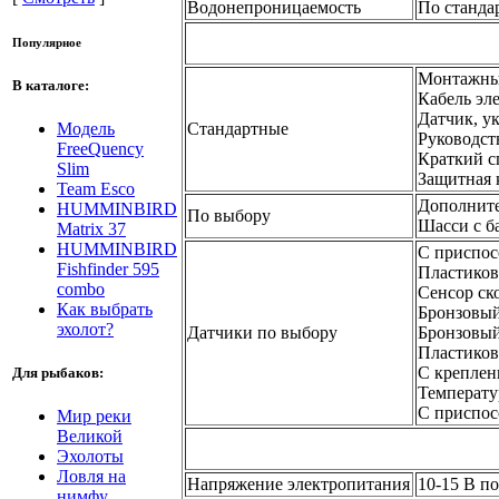
Водонепроницаемость
По станда
Популярное
Монтажный
В каталоге:
Кабель эл
Датчик, у
Стандартные
Модель
Руководст
FreeQuency
Краткий с
Slim
Защитная 
Team Esco
Дополнит
HUMMINBIRD
По выбору
Шасси с б
Matrix 37
HUMMINBIRD
С приспос
Fishfinder 595
Пластиков
combo
Сенсор ск
Как выбрать
Бронзовый
эхолот?
Датчики по выбору
Бронзовый
Пластиков
С креплен
Для рыбаков:
Температу
С приспос
Мир реки
Великой
Эхолоты
Ловля на
Напряжение электропитания
10-15 В п
нимфу