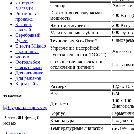
Интернет
Сенсоры
Автоматич
Магазин
Эффективная излучаемая
Розничная
400 Ватт (
мощность
продажа
Каталог
Частота излучения
200 Кгц.
снастей
Максимальная глубина
900 футов 
Серебряный
тм
Одновреме
Ручей
Технология See-Thru
Снасти Mikado
Управление настройкой
Автоматич
Прайс-лист
тм
чувствительности (DCG
)
Форумы
Сохранение настроек при
Фотоальбом
Пользоват
отключении питания
Связь с нами
Для оптовиков
Для рыбаков
Карта сайта
Размеры
12,5 х 16 х
Вес
624 г
Фотоальбом
160 х 160
Дисплей
Диагональ 
Корпус
Герметичн
Всего
301
фото,
0
Клавиатура
Подсвечив
новых
o
Температурный диапазон
от -15
С д
[
Смотреть
]