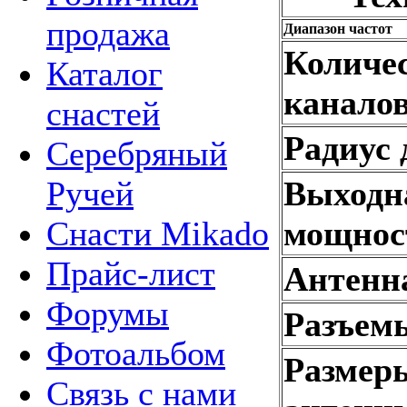
продажа
Диапазон частот
Количе
Каталог
канало
снастей
Радиус 
Серебряный
Выходн
Ручей
мощнос
Снасти Mikado
Прайс-лист
Антенн
Форумы
Разъем
Фотоальбом
Размеры
Связь с нами