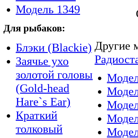
Модель 1349
Для рыбаков:
Другие 
Блэки (Blackie)
Радиост
Заячье ухо
золотой головы
Модел
(Gold-head
Модел
Hare`s Ear)
Модел
Краткий
Модел
толковый
Модел