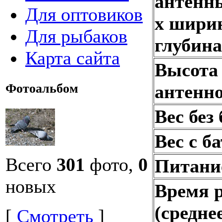
антенн
Для оптовиков
х шири
Для рыбаков
глубина
Карта сайта
Высота 
антенн
Фотоальбом
Вес без
Вес с б
Всего
301
фото,
0
Питани
новых
Время 
(средне
[
Смотреть
]