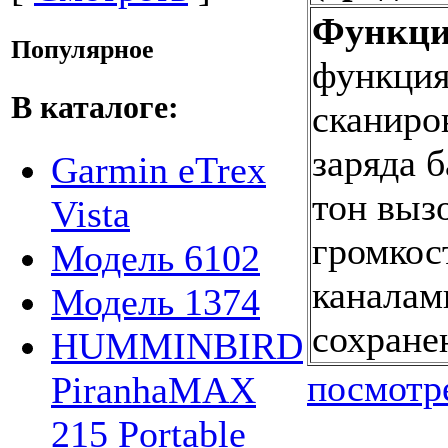
Функци
Популярное
функция
В каталоге:
сканиро
заряда 
Garmin eTrex
тон выз
Vista
громкос
Модель 6102
каналам
Модель 1374
сохране
HUMMINBIRD
посмотр
PiranhaMAX
215 Portable