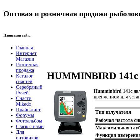
Оптовая и розничная продажа рыболов
Навигация сайта
Главная
Интернет
Магазин
Розничная
продажа
HUMMINBIRD 141c
Каталог
снастей
Серебряный
Humminbird 141c
явл
Ручей
креплением для устан
Снасти
Mikado
Прайс-лист
Тип излучателя
Форумы
Рабочая частота си
Фотоальбом
Связь с нами
Максимальная глуб
Для
Функция измерения
оптовиков