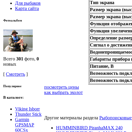
Тип экрана
Для рыбаков
Карта сайта
Размер экрана (выс
Размер экрана (выс
Фотоальбом
Функция отображе
Функция увеличени
Определение разме
Сигнал о достижени
Водонепроницаемо
Всего
301
фото,
0
Габариты прибора 
новых
Питание, В
Возможность подк
[
Смотреть
]
Возможность подкл
Популярное
посмотреть цены
как выбрать эхолот
В каталоге:
Viking Isborr
Thunder Stick
Другие материалы раздела
Рыбопоисковые
Garmin
GPSMAP
HUMMINBIRD PiranhaMAX 240
60CSx