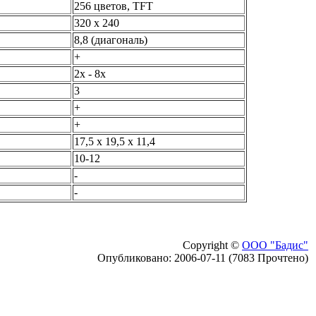
256 цветов, TFT
320 x 240
8,8 (диагональ)
+
2x - 8x
3
+
+
17,5 х 19,5 х 11,4
10-12
-
-
Copyright ©
ООО "Бадис"
Опубликовано: 2006-07-11 (7083 Прочтено)