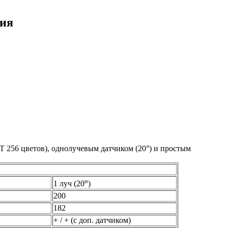
ния
T 256 цветов), однолучевым датчиком (20°) и простым
о
1 луч (20
)
200
182
+ / + (с доп. датчиком)