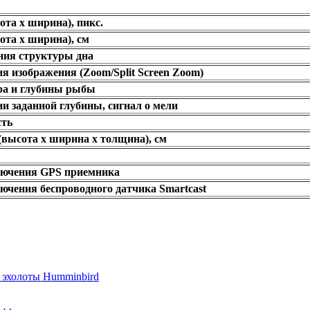
ота х ширина), пикс.
ота х ширина), см
ния структуры дна
я изображения (Zoom/Split Screen Zoom)
ра и глубины рыбы
и заданной глубины, сигнал о мели
сть
(высота х ширина х толщина), см
лючения GPS приемника
ючения беспроводного датчика Smartcast
 эхолоты Humminbird