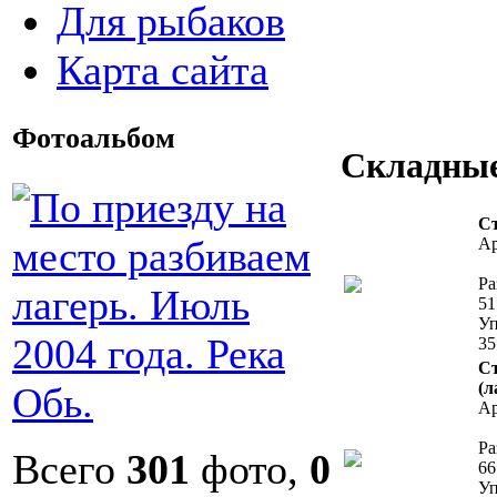
Для рыбаков
Карта сайта
Фотоальбом
Складные
Ст
Ap
Pa
51
Уп
35
Ст
(л
Ap
Pa
Всего
301
фото,
0
66
Уп