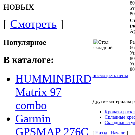
новых
80
Уп
80
[
Смотреть
]
Ст
(л
Ap
Популярное
Pa
66
Уп
В каталоге:
80
Уп
80
HUMMINBIRD
посмотреть цены
Matrix 97
Другие материалы р
combo
Кровати раск
Garmin
Складные кре
Складные стул
GPSMAP 276C
[
Назад
|
Начало
]