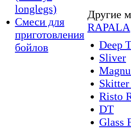
longlegs)
Другие м
Смеси для
RAPALA
приготовления
Deep T
бойлов
Sliver
Magnu
Skitte
Risto 
DT
Glass 