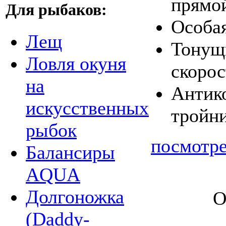
прямо
Для рыбаков:
Особая
Лещ
Тонущи
Ловля окуня
скорос
на
Антик
искусственных
тройни
рыбок
посмотре
Балансиры
AQUA
Долгоножка
О
(Daddy-