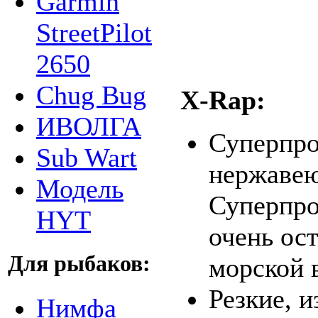
Garmin
StreetPilot
2650
Chug Bug
X-Rap:
ИВОЛГА
Суперпро
Sub Wart
нержавею
Модель
Суперпро
HYT
очень ос
Для рыбаков:
морской 
Резкие, и
Нимфа