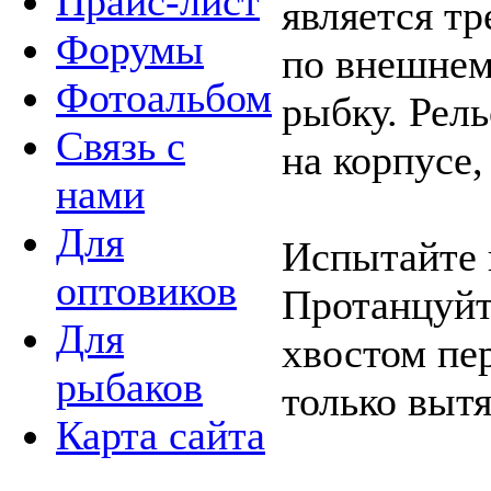
Прайс-лист
является т
Форумы
по внешнем
Фотоальбом
рыбку. Рел
Связь с
на корпусе,
нами
Для
Испытайте 
оптовиков
Протанцуйт
Для
хвостом пе
рыбаков
только вытя
Карта сайта