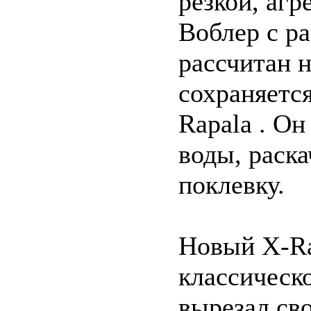
резкой, агр
Воблер с р
рассчитан н
сохраняетс
Rapala . Он
воды, раска
поклевку.
Новый X-Ra
классическ
вырезал св