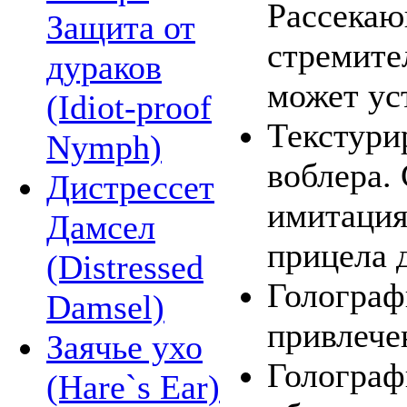
Рассекаю
Защита от
стремите
дураков
может ус
(Idiot-proof
Текстури
Nymph)
воблера.
Дистрессет
имитация
Дамсел
прицела 
(Distressed
Голограф
Damsel)
привлече
Заячье ухо
Голограф
(Hare`s Ear)