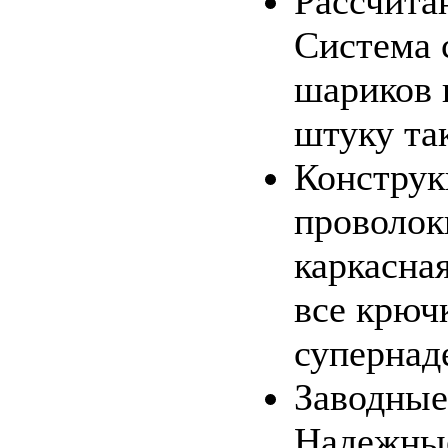
Рассчита
Система 
шариков 
штуку так
Конструк
проволок
каркасная
все крючк
супернад
Заводные
Надежные