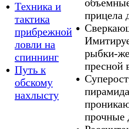
объемные 
Техника и
прицела 
тактика
Сверкающ
прибрежной
Имитируе
ловли на
рыбки-же
спиннинг
пресной 
Путь к
Суперост
обскому
пирамида
нахлысту
проникаю
прочные 