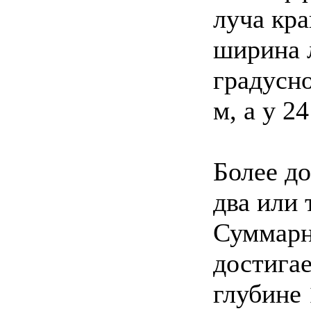
луча кра
ширина л
градусно
м, а у 24
Более д
два или
Суммарн
достигае
глубине 