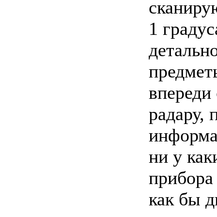
сканиру
1 градус
детальн
предметы
впереди
радару, 
информа
ни у как
прибора
как бы д