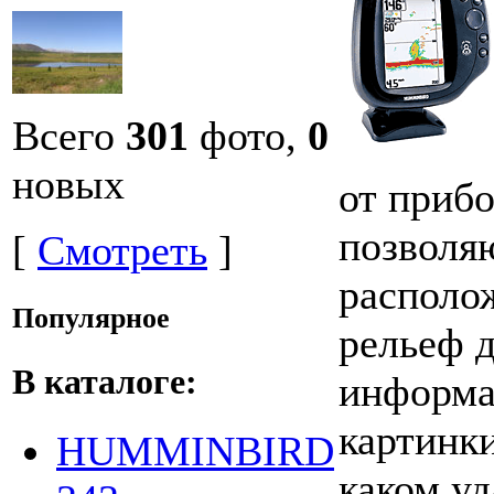
Всего
301
фото,
0
новых
от прибо
позволя
[
Смотреть
]
располо
Популярное
рельеф 
В каталоге:
информа
картинк
HUMMINBIRD
каком уд