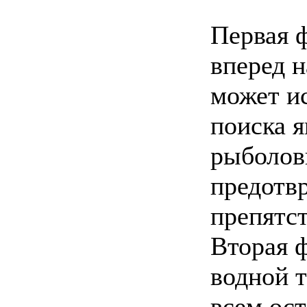
Первая 
вперед 
может ис
поиска я
рыболов
предотв
препятст
Вторая 
водной 
всем ос