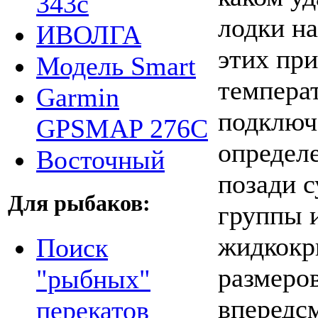
343c
лодки н
ИВОЛГА
этих пр
Модель Smart
температ
Garmin
подключ
GPSMAP 276C
определ
Восточный
позади с
Для рыбаков:
группы 
жидкокр
Поиск
размеров
"рыбных"
впередсм
перекатов