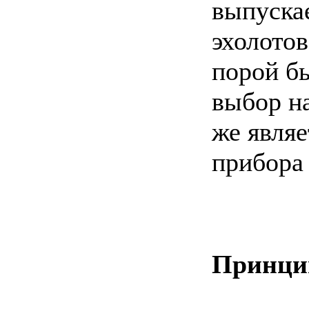
выпуска
эхолото
порой бы
выбор на
же явля
прибора
Принци