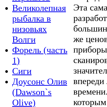
Эта сам
Великолепная
разработ
рыбалка в
большин
низовьях
же ценов
Волги
приборы 
Форель (часть
сканиро
1)
значител
Сиги
впереди 
Доусонс Олив
времени.
(Dawson`s
которым
Olive)