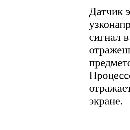
Датчик э
узконап
сигнал в
отражен
предмет
Процесс
отражае
экране.