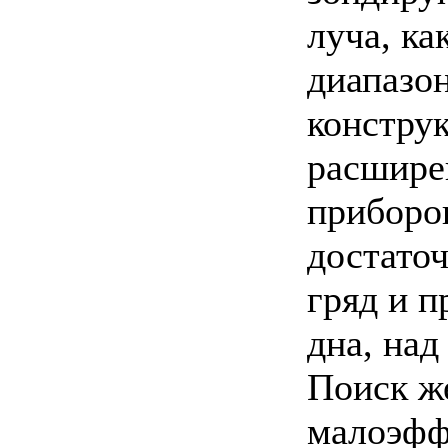
луча, ка
диапазон
конструк
расшире
приборов
достаточ
гряд и 
дна, на
Поиск ж
малоэффе