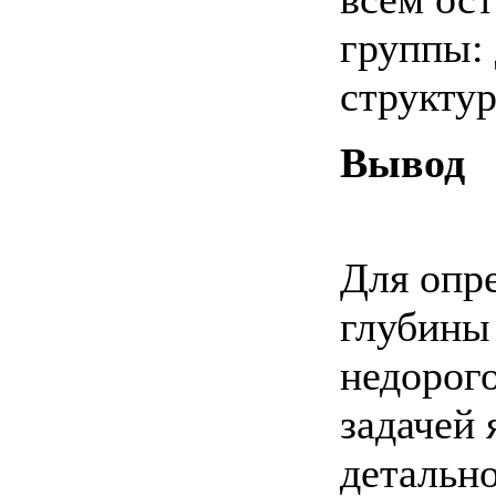
группы:
структур
Вывод
Для опр
глубины
недорого
задачей 
детально