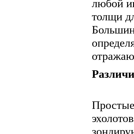
любой и
толщи дл
Большин
определя
отражаю
Различ
Простые
эхолото
зондиру