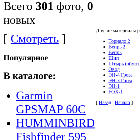
Всего
301
фото,
0
новых
Другие материалы р
[
Смотреть
]
Торнадо 2
Вепрь 2
Вепрь
Популярное
Шип
Штырь (обмот
Овод
В каталоге:
ЭН-4 Гроза
ЭН-3 Гном
ЭН-1
Garmin
FOX-1
[
Назад
|
Начало
]
GPSMAP 60C
HUMMINBIRD
Fishfinder 595