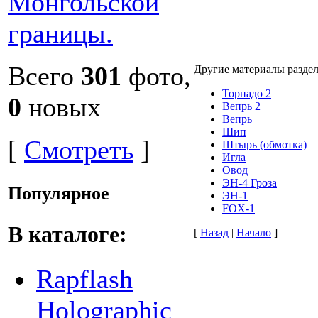
Всего
301
фото,
Другие материалы разде
Торнадо 2
0
новых
Вепрь 2
Вепрь
Шип
[
Смотреть
]
Штырь (обмотка)
Игла
Овод
ЭН-4 Гроза
Популярное
ЭН-1
FOX-1
В каталоге:
[
Назад
|
Начало
]
Rapflash
Holographic