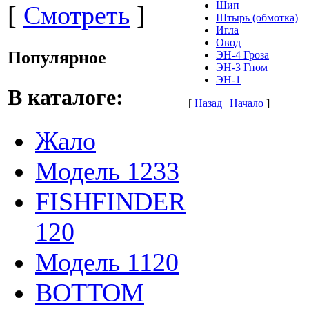
Шип
[
Смотреть
]
Штырь (обмотка)
Игла
Овод
Популярное
ЭН-4 Гроза
ЭН-3 Гном
ЭН-1
В каталоге:
[
Назад
|
Начало
]
Жало
Модель 1233
FISHFINDER
120
Модель 1120
BOTTOM