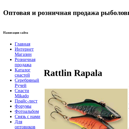
Оптовая и розничная продажа рыболов
Навигация сайта
Главная
Интернет
Магазин
Розничная
продажа
Каталог
Rattlin Rapala
снастей
Серебряный
Ручей
Снасти
Mikado
Прайс-лист
Форумы
Фотоальбом
Связь с нами
Для
оптовиков