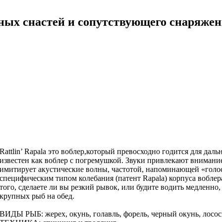
ных снастей и сопутствующего снаряже
Rattlin’ Rapala это воблер,который превосходно годится для дал
известен как воблер с погремушкой. Звуки привлекают внимание 
имитирует акустические волны, частотой, напоминающей «голоса
специфическим типом колебания (патент Rapala) корпуса воблер
того, сделаете ли вы резкий рывок, или будите водить медленно
крупных рыб на обед.
ВИДЫ РЫБ: жерех, окунь, голавль, форель, черный окунь, лосось