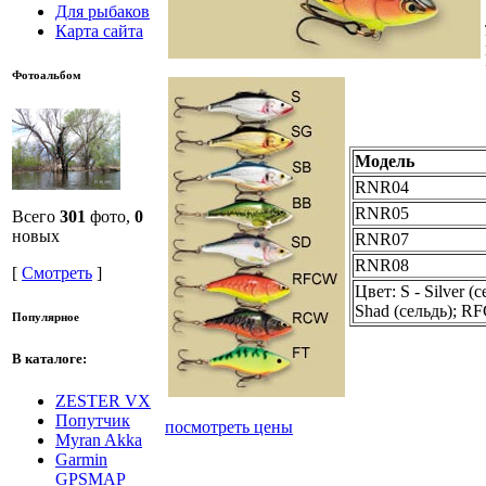
Для рыбаков
Карта сайта
Фотоальбом
Модель
RNR04
RNR05
Всего
301
фото,
0
новых
RNR07
RNR08
[
Смотреть
]
Цвет: S - Silver 
Shad (сельдь); R
Популярное
В каталоге:
ZESTER VX
Попутчик
посмотреть цены
Myran Akka
Garmin
GPSMAP