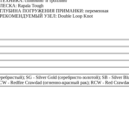
ТЕХНИКА: спиннинг и троллинг
ЛЕСКА: Rapala Tough
ГЛУБИНА ПОГРУЖЕНИЯ ПРИМАНКИ: переменная
РЕКОМЕНДУЕМЫЙ УЗЕЛ: Double Loop Knot
(серебристый); SG - Silver Gold (серебристо-золотой); SB - Silver B
FCW - Redfire Crawdad (огненно-красный рак); RCW - Red Crawdad 