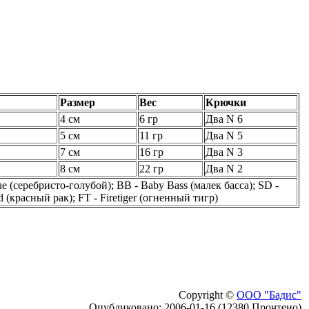
Размер
Вес
Крючки
4 см
6 гр
Два N 6
5 см
11 гр
Два N 5
7 см
16 гр
Два N 3
8 см
22 гр
Два N 2
lue (серебристо-голубой); BB - Baby Bass (малек басса); SD -
(красный рак); FT - Firetiger (огненный тигр)
Copyright ©
ООО "Бадис"
Опубликовано: 2006-01-16 (12380 Прочтено)