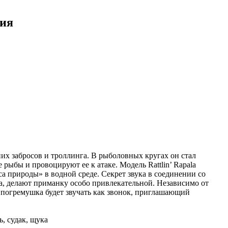
ния
ьних забросов и троллинга. В рыболовных кругах он стал
рыбы и провоцируют ее к атаке. Модель Rattlin’ Rapala
 природы» в водной среде. Секрет звука в соединении со
а, делают приманку особо привлекательной. Независимо от
, погремушка будет звучать как звонок, приглашающий
, судак, щука