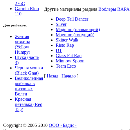
276C
Garmin Rino
Другие материалы раздела
Воблеры RAP
110
Deep Tail Dancer
Sliver
Для рыбаков:
Magnum (плавающий)
Magnum (тонущий)
Желтая
Skitter Walk
хижина
Risto Rap
(Yellow
DT
Humpy)
Glass Fat Rap
Щука (часть
Minnow Spoon
3)
Team Esco
Черная мошка
(Black Gnat)
[
Назад
|
Начало
]
Великолепная
рыбалка в
низовьях
Волги
Красная
петелька (Red
Tag)
Copyright © 2005-2010
ООО «Бадис»