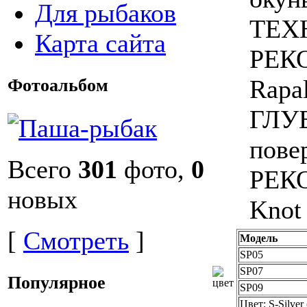
Для рыбаков
ТЕХН
Карта сайта
РЕК
Rapal
Фотоальбом
ГЛУ
пове
Всего
301
фото,
0
РЕК
новых
Knot
[
Смотреть
]
Модель
SP05
SP07
Популярное
SP09
Цвет: S-Silve