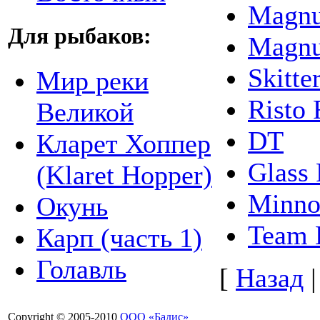
Magnu
Для рыбаков:
Magnu
Skitte
Мир реки
Risto
Великой
DT
Кларет Хоппер
Glass 
(Klaret Hopper)
Minno
Окунь
Team 
Карп (часть 1)
Голавль
[
Назад
Copyright © 2005-2010
ООО «Бадис»