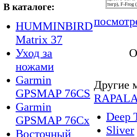
В каталоге:
тигр), F-Frog 
посмотр
HUMMINBIRD
Matrix 37
О
Уход за
ножами
Garmin
Другие 
GPSMAP 76CS
RAPAL
Garmin
Deep T
GPSMAP 76Cx
Sliver
Восточный