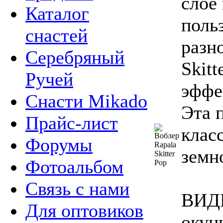
слое
Каталог
поль
снастей
разн
Серебряный
Skit
Ручей
эффе
Снасти Mikado
Эта 
Прайс-лист
клас
Форумы
земн
Фотоальбом
Связь с нами
ВИДЫ
Для оптовиков
окун