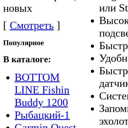
или St
новых
Высок
[
Смотреть
]
подсв
Популярное
Быстр
Удобн
В каталоге:
Быстр
BOTTOM
датчи
LINE Fishin
Систе
Buddy 1200
Запом
Рыбацкий-1
эхолот
Garmin Quest