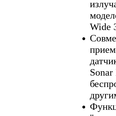
излуч
модел
Wide 
Совме
прием
датчи
Sonar
беспр
други
Функц