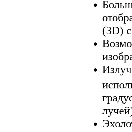
Больш
отобр
(3D) с
Возмо
изобр
Излуч
испол
граду
лучей
Эхоло