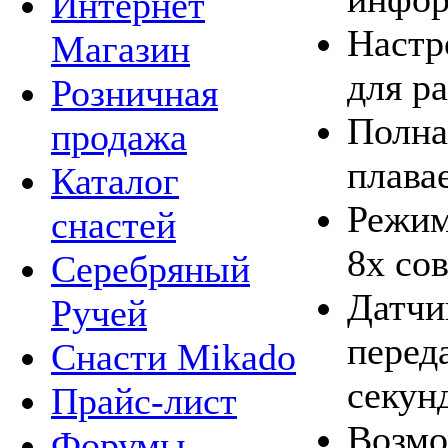
Интернет
Настр
Магазин
для р
Розничная
Полна
продажа
плавае
Каталог
Режим
снастей
8x со
Серебряный
Датчик
Ручей
перед
Снасти Mikado
секун
Прайс-лист
Возмо
Форумы