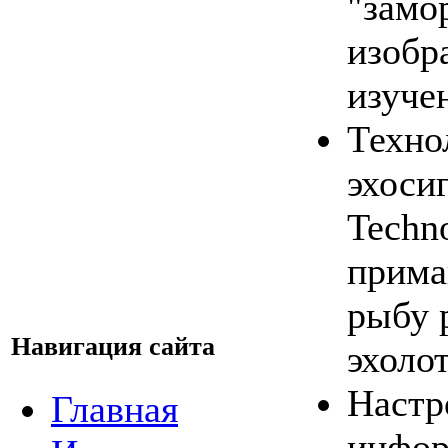
"замо
изобр
изуче
Техно
эхоси
Techn
прима
рыбу 
Навигация сайта
эхолот
Настр
Главная
инфор