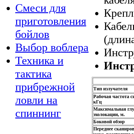
Смеси для
Крепл
приготовления
Кабел
бойлов
(длина
Выбор воблера
Инстр
Техника и
Инстр
тактика
прибрежной
Тип излучателя
ловли на
Рабочая частота с
кГц
Максимальная гл
спиннинг
эхолокации, м.
Боковой обзор
Переднее сканиров