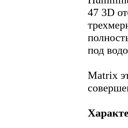
47 3D от
трехмер
полност
под водо
Matrix э
соверше
Характе