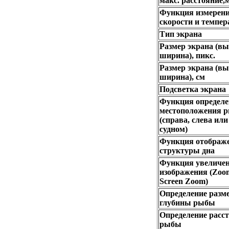
макс. расстояние,
Функция измерен
скорости и темпе
Тип экрана
Размер экрана (вы
ширина), пикс.
Размер экрана (вы
ширина), см
Подсветка экрана
Функция определ
местоположения 
(справа, слева или
судном)
Функция отображ
структуры дна
Функция увеличе
изображения (Zoom
Screen Zoom)
Определение разме
глубины рыбы
Определение расст
рыбы