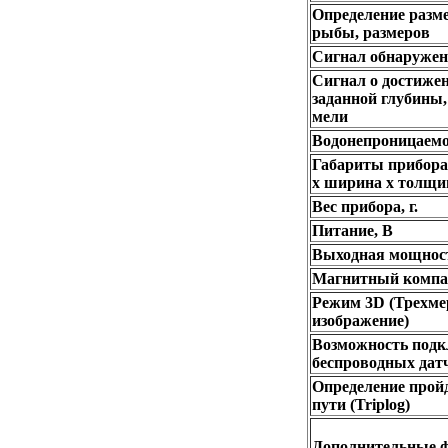
Определение разм
рыбы, размеров
Сигнал обнаруже
Сигнал о достиже
заданной глубины,
мели
Водонепроницаемо
Габариты прибора
х ширина х толщин
Вес прибора, г.
Питание, В
Выходная мощност
Магнитный компа
Режим 3D (Трехме
изображение)
Возможность под
беспроводных дат
Определение прой
пути (Triplog)
Дополнительные 