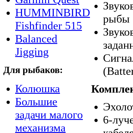
Звуко
HUMMINBIRD
рыбы 
Fishfinder 515
Звуко
Balanced
задан
Jigging
Сигна
(Batte
Для рыбаков:
Колюшка
Компле
Большие
Эхоло
задачи малого
6-луч
механизма
кабеля