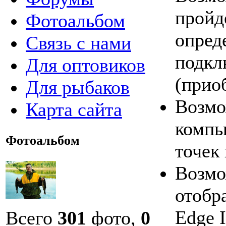
пройд
Фотоальбом
опред
Связь с нами
подкл
Для оптовиков
(прио
Для рыбаков
Возмо
Карта сайта
компь
Фотоальбом
точек
Возмо
отобр
Edge I
Всего
301
фото,
0