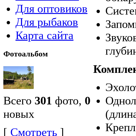
Для оптовиков
Систе
Для рыбаков
Запом
Карта сайта
Звуко
глуби
Фотоальбом
Компле
Эхолот
Всего
301
фото,
0
Однол
новых
(длина
Крепл
[
Смотреть
]