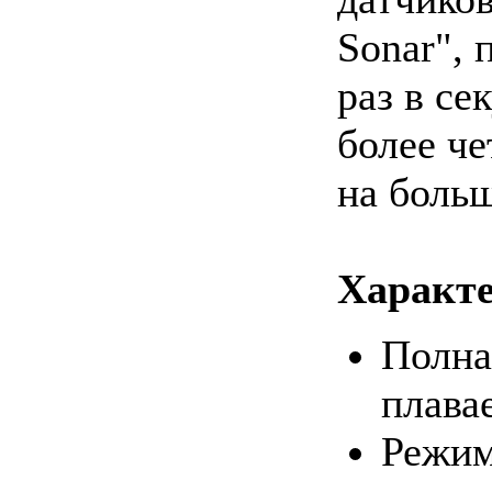
Sonar",
раз в се
более ч
на больш
Характе
Полна
плавае
Режим