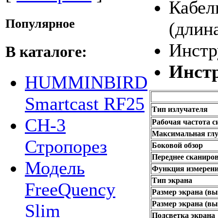
Кабел
Популярное
(длина
Инстр
В каталоге:
Инстр
HUMMINBIRD
Smartcast RF25
Тип излучателя
СН-3
Рабочая частота с
Максимальная глуб
Стропорез
Боковой обзор
Переднее сканиров
Модель
Функция измерени
Тип экрана
FreeQuency
Размер экрана (вы
Размер экрана (вы
Slim
Подсветка экрана