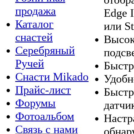
продажа
Edge I
Каталог
или St
снастей
Высок
Серебряный
подсв
Ручей
Быстр
Снасти Mikado
Удобн
Прайс-лист
Быстр
Форумы
датчи
Фотоальбом
Настр
Связь с нами
обнар