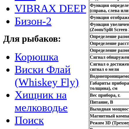
VIBRAX DEEP
Функция определ
(справа, слева или
Функция отображе
Бизон-2
Функция увеличен
(Zoom/Split Screen
Для рыбаков:
Определение разм
Определение расс
Определение разм
Корюшка
Сигнал обнаруже
Сигнал о достижен
Виски Флай
сигнал о мели
Водонепроницаемо
(Whiskey Fly)
Габариты прибора
толщина), см
Хищник на
Вес прибора, г.
Питание, В
мелководье
Выходная мощност
Магнитный компа
Поиск
Режим 3D (Трехме