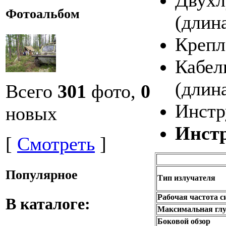
Фотоальбом
(длина
Крепл
Кабел
(длина
Всего
301
фото,
0
Инстр
новых
Инстр
[
Смотреть
]
Популярное
Тип излучателя
Рабочая частота с
В каталоге:
Максимальная глуб
Боковой обзор