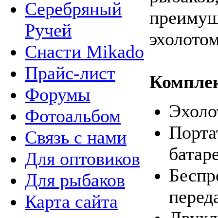
Серебряный
преимущ
Ручей
эхолотом
Снасти Mikado
Прайс-лист
Компле
Форумы
Эхоло
Фотоальбом
Порта
Связь с нами
батар
Для оптовиков
Беспр
Для рыбаков
перед
Карта сайта
Двухл