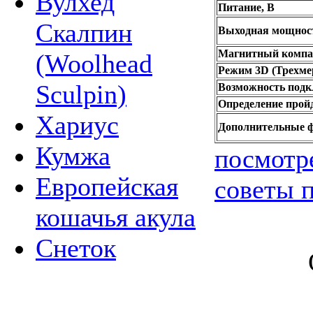
Вулхед
Питание, В
Скалпин
Выходная мощност
Магнитный компа
(Woolhead
Режим 3D (Трехме
Sculpin)
Возможность подк
Определение пройд
Хариус
Дополнительные 
Кумжа
посмотр
Европейская
советы п
кошачья акула
Снеток