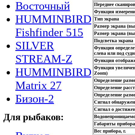
Восточный
Переднее сканиров
Функция измерени
HUMMINBIRD
Тип экрана
Размер экрана (вы
Fishfinder 515
Размер экрана (вы
Подсветка экрана
SILVER
Функция определе
слева или под суд
STREAM-Z
Функция отображе
Функция увеличени
HUMMINBIRD
Zoom)
Определение разм
Matrix 27
Определение расс
Определение разм
Бизон-2
Сигнал обнаруже
Сигнал о достижен
Для рыбаков:
Водонепроницаемо
Габариты прибора 
Вес прибора, г.