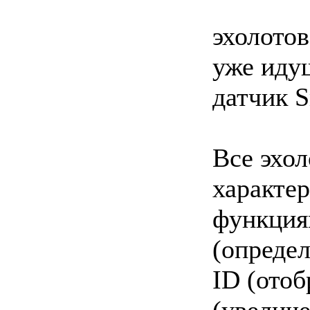
эхолотов
уже иду
датчик S
Все эхол
характе
функциям
(определ
ID (ото
(увеличе