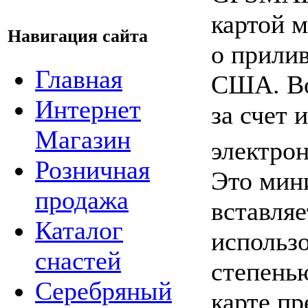
картой 
Навигация сайта
о прилив
Главная
США. Во
Интернет
за счет 
Магазин
электро
Розничная
Это мин
продажа
вставляе
Каталог
использ
снастей
степень
Серебряный
карте п