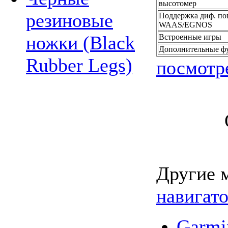
высотомер
резиновые
Поддержка диф. по
WAAS/EGNOS
ножки (Black
Встроенные игры
Дополнительные ф
Rubber Legs)
посмотр
Другие 
навига
Garm