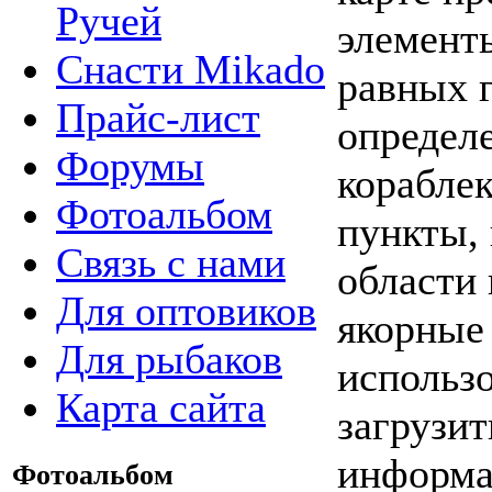
Ручей
элемент
Снасти Mikado
равных 
Прайс-лист
определе
Форумы
корабле
Фотоальбом
пункты,
Связь с нами
области
Для оптовиков
якорные 
Для рыбаков
использ
Карта сайта
загрузит
информа
Фотоальбом