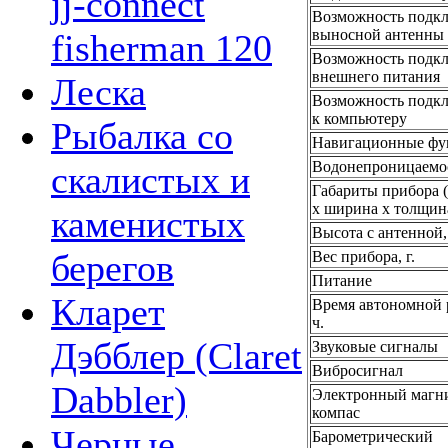
jj-connect
Возможность подк
выносной антенны
fisherman 120
Возможность подк
внешнего питания
Леска
Возможность подк
к компьютеру
Рыбалка со
Навигационные фу
Водонепроницаемо
скалистых и
Габариты прибора 
х ширина х толщина
каменистых
Высота с антенной,
берегов
Вес прибора, г.
Питание
Кларет
Время автономной 
ч.
Дэбблер (Claret
Звуковые сигналы
Вибросигнал
Dabbler)
Электронный магн
компас
Черные
Барометрический