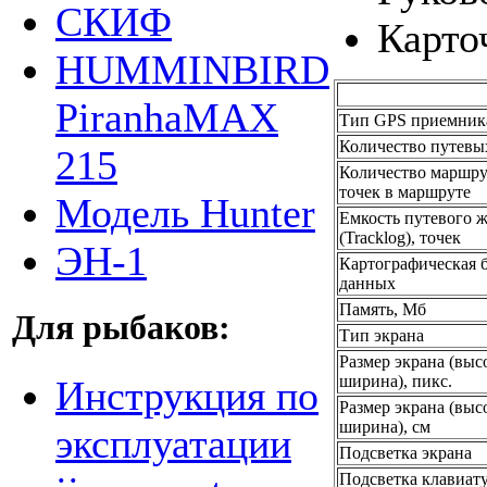
СКИФ
Карто
HUMMINBIRD
PiranhaMAX
Тип GPS приемник
Количество путевы
215
Количество маршру
точек в маршруте
Модель Hunter
Емкость путевого 
(Tracklog), точек
ЭН-1
Картографическая б
данных
Память, Мб
Для рыбаков:
Тип экрана
Размер экрана (выс
ширина), пикс.
Инструкция по
Размер экрана (выс
ширина), см
эксплуатации
Подсветка экрана
Подсветка клавиат