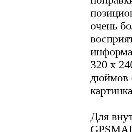
позицио
очень бо
восприя
информа
320 х 24
дюймов (
картинка
Для вну
GPSMAP 