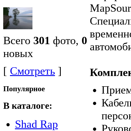
MapSour
Специал
временн
Всего
301
фото,
0
автомоб
новых
[
Смотреть
]
Комплек
Прие
Популярное
Кабел
В каталоге:
персо
Shad Rap
Руков