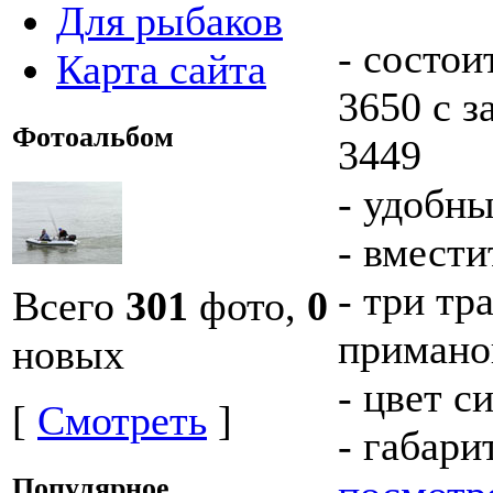
Для рыбаков
- состои
Карта сайта
3650 с з
Фотоальбом
3449
- удобны
- вмест
- три т
Всего
301
фото,
0
примано
новых
- цвет с
[
Смотреть
]
- габари
Популярное