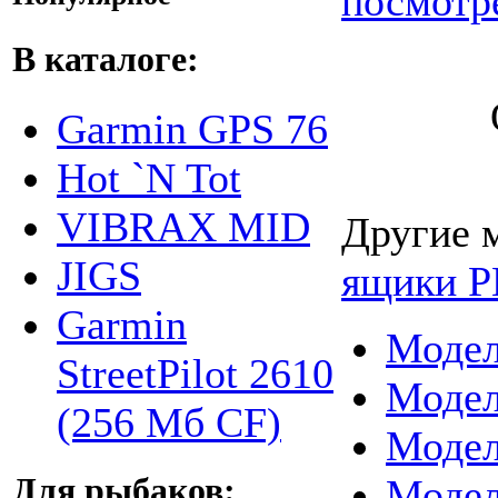
посмотр
В каталоге:
Garmin GPS 76
Hot `N Tot
VIBRAX MID
Другие 
JIGS
ящики 
Garmin
Модел
StreetPilot 2610
Модел
(256 Мб CF)
Модел
Модел
Для рыбаков: