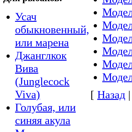
Модел
Усач
Модел
обыкновенный,
Модел
или марена
Модел
Джанглкок
Модел
Вива
Модел
(Junglecock
Viva)
[
Назад
Голубая, или
синяя акула